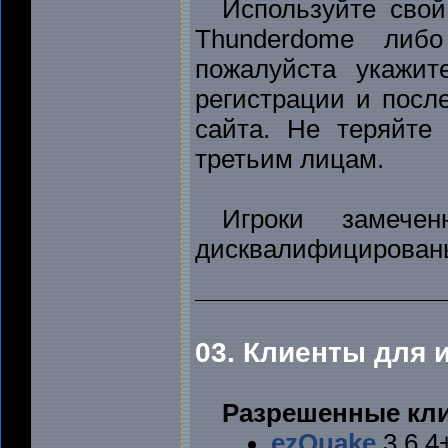
Используйте сво
Thunderdome либо
пожалуйста укажит
регистрации и посл
сайта. Не теряйте
третьим лицам.
Игроки замече
дисквалифицирован
03. Клиенты для 
Разрешенные кл
ezQuake
3.6.4