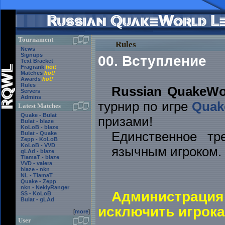
Tournament
Rules
News
Signups
00. Вступление
Text Bracket
Fragrank
hot!
Matches
hot!
Awards
hot!
Rules
Russian QuakeWo
Servers
Admins
турнир по игре
Quak
Latest Matches
Quake - Bulat
призами!
Bulat - blaze
KoLoB - blaze
Единственное т
Bulat - Quake
Zepp - KoLoB
KoLoB - VVD
язычным игроком.
gLAd - blaze
TiamaT - blaze
VVD - valera
blaze - nkn
NL - TiamaT
Quake - Zepp
nkn - NekiyRanger
Администрац
SS - KoLoB
Bulat - gLAd
исключить игрока
[
more
]
User