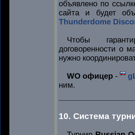
объявлено по ссылке
сайта и будет об
Thunderdome Disco
Чтобы гарант
договоренности о м
нужно координироват
WO офицер
-
g
ним.
10. Система турн
Турнир
Russian Q