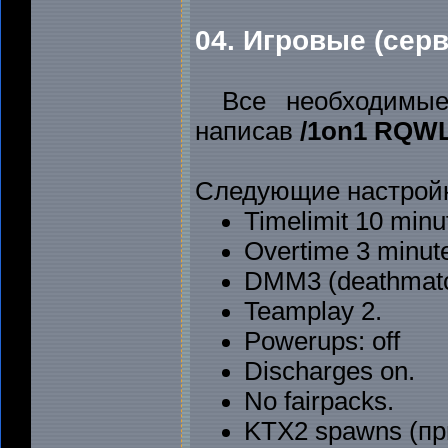
04. Игровые (сер
Все необходимые
написав
/1on1 RQW
Следующие настройк
Timelimit 10 minu
Overtime 3 minut
DMM3 (deathmatc
Teamplay 2.
Powerups: off
Discharges on.
No fairpacks.
KTX2 spawns (пр