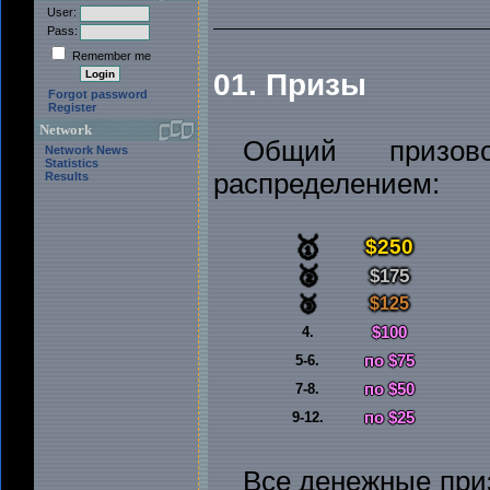
User:
Pass:
Remember me
01. Призы
Forgot password
Register
Network
Общий призо
Network News
Statistics
распределением:
Results
🥇
$250
🥈
$175
🥉
$125
4.
$100
5-6.
по $75
7-8.
по $50
9-12.
по $25
Все денежные при