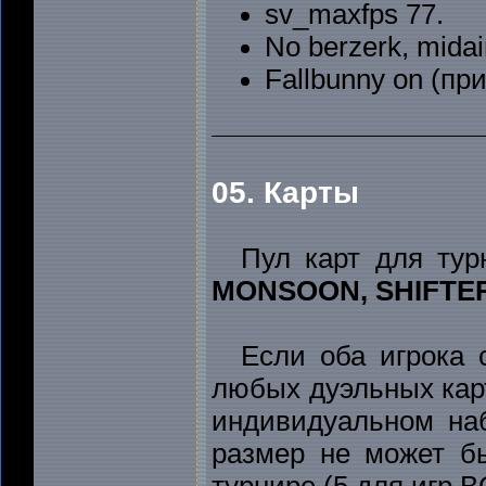
sv_maxfps 77.
No berzerk, mida
Fallbunny on (при
05. Карты
Пул карт для тур
MONSOON, SHIFTER
Если оба игрока 
любых дуэльных карт
индивидуальном наб
размер не может б
турнире (5 для игр B