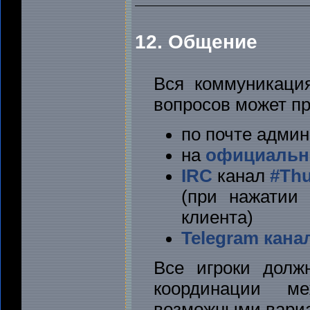
12. Общение
Вся коммуникация
вопросов может п
по почте админ
на
официально
IRC
канал
#Th
(при нажатии
клиента)
Telegram кана
Все игроки долж
координации м
возможными вариа